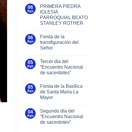
PRIMERA PIEDRA
06
Ago
IGLESIA
PARROQUIAL BEATO
STANLEY ROTHER
Fiesta de la
06
Ago
transfiguración del
Señor
Tercer día del
05
Ago
“Encuentro Nacional
de sacerdotes”
Fiesta de la Basílica
05
Ago
de Santa María La
Mayor
Segundo día del
04
Ago
“Encuentro Nacional
de sacerdotes”