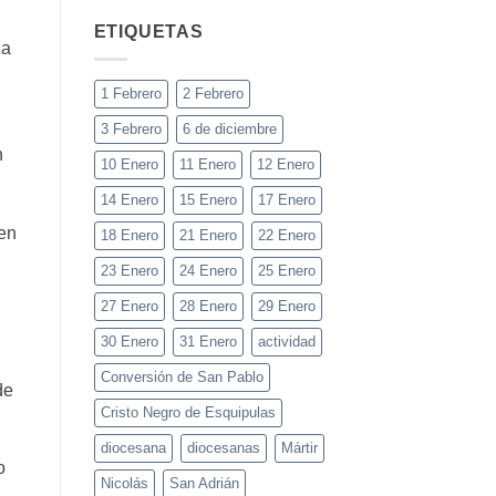
ETIQUETAS
za
1 Febrero
2 Febrero
3 Febrero
6 de diciembre
n
10 Enero
11 Enero
12 Enero
14 Enero
15 Enero
17 Enero
 en
18 Enero
21 Enero
22 Enero
23 Enero
24 Enero
25 Enero
27 Enero
28 Enero
29 Enero
30 Enero
31 Enero
actividad
Conversión de San Pablo
de
Cristo Negro de Esquipulas
diocesana
diocesanas
Mártir
o
Nicolás
San Adrián