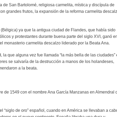
 de San Bartolomé, religiosa carmelita, mística y discípula de
on grandes frutos, la expansión de la reforma carmelita descal
(Bélgica) ya que la antigua ciudad de Flandes, que había sido
ólicos y protestantes durante buena parte del siglo XVI, ganó e
el monasterio carmelita descalzo liderado por la Beata Ana.
d, la que alguna vez fue llamada “la más bella de las ciudades”
eres se salvaría de la destrucción a manos de los holandeses,
omendaron a la beata.
bre de 1549 con el nombre Ana García Manzanas en Almendral 
el “siglo de oro” español, cuando en América se llevaban a cab
dores en el nuevo continente. España libraba una dura y