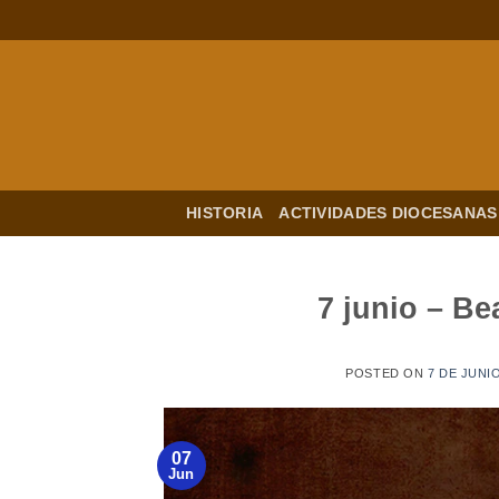
Saltar
al
contenido
HISTORIA
ACTIVIDADES DIOCESANAS
7 junio – B
POSTED ON
7 DE JUNI
07
Jun