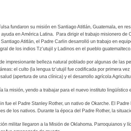
ulsa fundaron su misión en Santiago Atitlán, Guatemala, en res
r ayuda en América Latina. Para dirigir el trabajo misionero d
Santiago Atitlán, el Padre Carlin desarrolló un trabajo en equi
egral de los indios Tz’utujil y Ladinos en el pueblo guatemalteco
e impresionante belleza natural poblado por algunas de las per
reas: el culto (la lengua tz’utujil fue codificada por primera vez
 salud (apertura de una clínica) y el desarrollo agrícola Agricult
la misión, yendo a trabajar para el nuevo instituto lingüístico 
 fue el Padre Stanley Rother, un nativo de Okarche. El Padre 
s de los nativos. Durante la época del Padre Rother, la situación
ción militar llegaron a la Misión de Oklahoma. Parroquianos y lí