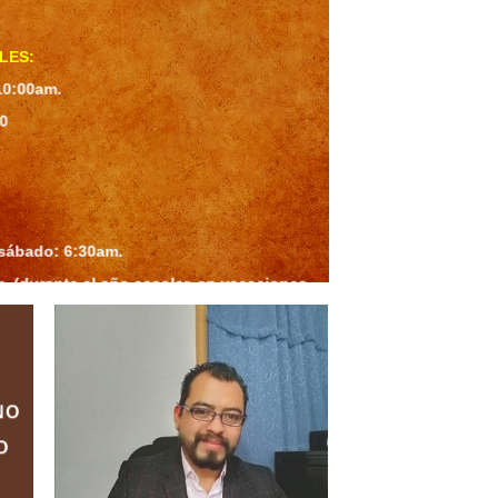
LES:
10:00am.
00
 sábado: 6:30am.
. (durante el año escolar, en vacaciones
:30am).
Luego se expone el Santísimo en la
.
NO
O
 17:00