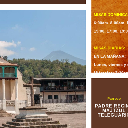
MISAS DOMINICA
6:00am. 8:00am. 
15:00, 17:00, 19:
MISAS DIARIAS:
EN LA MAÑANA:
Lunes, viernes y
Miércoles: 7:30am
se vuelve a las 6
Jueves: 7:00am. 
Iglesia todo el día
Parroco
PADRE REGI
EN LA TARDE:
MAJTZUL
TELEGUARI
Martes a Viernes:
Sábado: 18:00