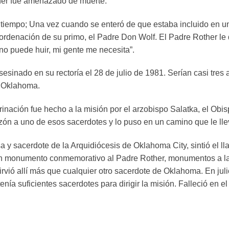
her fue amenazado de muerte.
tiempo; Una vez cuando se enteró de que estaba incluido en un
rdenación de su primo, el Padre Don Wolf. El Padre Rother le d
no puede huir, mi gente me necesita”.
sinado en su rectoría el 28 de julio de 1981. Serían casi tres
e Oklahoma.
inación fue hecho a la misión por el arzobispo Salatka, el Obis
razón a uno de esos sacerdotes y lo puso en un camino que le ll
 y sacerdote de la Arquidiócesis de Oklahoma City, sintió el ll
un monumento conmemorativo al Padre Rother, monumentos a las 
irvió allí más que cualquier otro sacerdote de Oklahoma. En jul
tenía suficientes sacerdotes para dirigir la misión. Falleció en