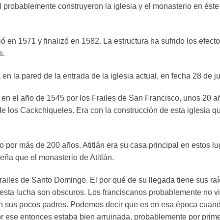
uhil probablemente construyeron la iglesia y el monasterio en é
ció en 1571 y finalizó en 1582. La estructura ha sufrido los efec
s.
en la pared de la entrada de la iglesia actual, en fecha 28 de j
a en el año de 1545 por los Frailes de San Francisco, unos 20 a
de los Cackchiqueles. Era con la construcción de esta iglesia q
o por más de 200 años. Atitlán era su casa principal en estos l
ña que el monasterio de Atitlán.
frailes de Santo Domingo. El por qué de su llegada tiene sus ra
esta lucha son obscuros. Los franciscanos probablemente no vi
on sus pocos padres. Podemos decir que es en esa época cuand
or ese entonces estaba bien arruinada, probablemente por prim