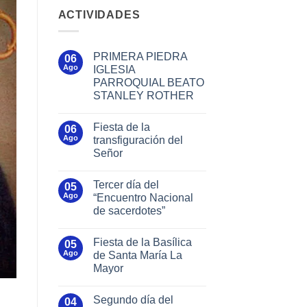
ACTIVIDADES
PRIMERA PIEDRA
06
Ago
IGLESIA
PARROQUIAL BEATO
STANLEY ROTHER
Fiesta de la
06
Ago
transfiguración del
Señor
Tercer día del
05
Ago
“Encuentro Nacional
de sacerdotes”
Fiesta de la Basílica
05
Ago
de Santa María La
Mayor
Segundo día del
04