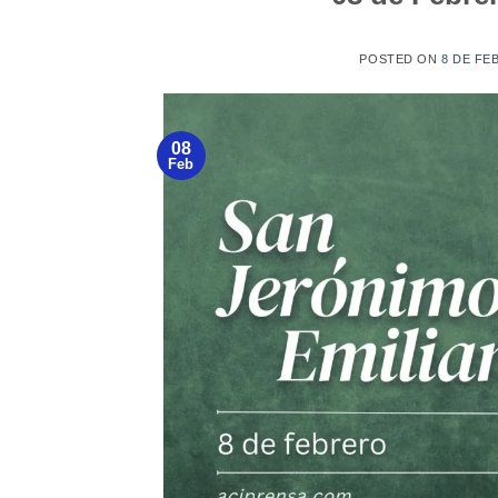
POSTED ON
8 DE FE
08
Feb