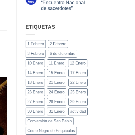
Ago
“Encuentro Nacional
de sacerdotes”
ETIQUETAS
1 Febrero
2 Febrero
3 Febrero
6 de diciembre
10 Enero
11 Enero
12 Enero
14 Enero
15 Enero
17 Enero
18 Enero
21 Enero
22 Enero
23 Enero
24 Enero
25 Enero
27 Enero
28 Enero
29 Enero
30 Enero
31 Enero
actividad
Conversión de San Pablo
Cristo Negro de Esquipulas