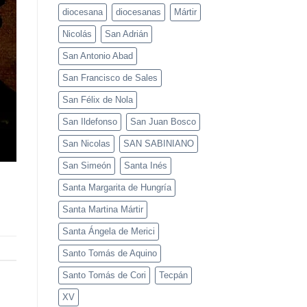
diocesana
diocesanas
Mártir
Nicolás
San Adrián
San Antonio Abad
San Francisco de Sales
San Félix de Nola
San Ildefonso
San Juan Bosco
San Nicolas
SAN SABINIANO
San Simeón
Santa Inés
Santa Margarita de Hungría
Santa Martina Mártir
Santa Ángela de Merici
Santo Tomás de Aquino
Santo Tomás de Cori
Tecpán
XV