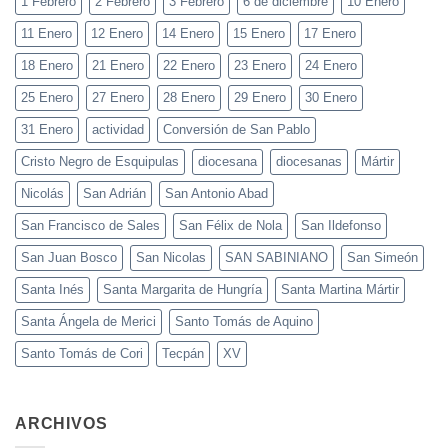
1 Febrero
2 Febrero
3 Febrero
6 de diciembre
10 Enero
11 Enero
12 Enero
14 Enero
15 Enero
17 Enero
18 Enero
21 Enero
22 Enero
23 Enero
24 Enero
25 Enero
27 Enero
28 Enero
29 Enero
30 Enero
31 Enero
actividad
Conversión de San Pablo
Cristo Negro de Esquipulas
diocesana
diocesanas
Mártir
Nicolás
San Adrián
San Antonio Abad
San Francisco de Sales
San Félix de Nola
San Ildefonso
San Juan Bosco
San Nicolas
SAN SABINIANO
San Simeón
Santa Inés
Santa Margarita de Hungría
Santa Martina Mártir
Santa Ángela de Merici
Santo Tomás de Aquino
Santo Tomás de Cori
Tecpán
XV
ARCHIVOS