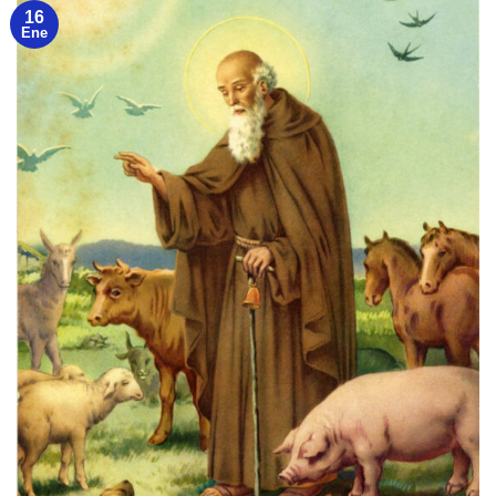
16
Ene