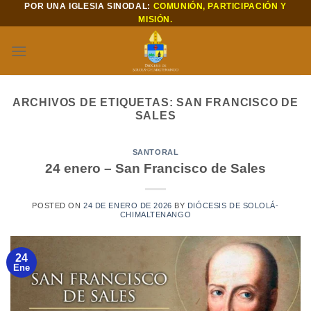
POR UNA IGLESIA SINODAL:
COMUNIÓN, PARTICIPACIÓN Y
Saltar
MISIÓN.
al
contenido
ARCHIVOS DE ETIQUETAS:
SAN FRANCISCO DE
SALES
SANTORAL
24 enero – San Francisco de Sales
POSTED ON
24 DE ENERO DE 2026
BY
DIÓCESIS DE SOLOLÁ-
CHIMALTENANGO
24
Ene