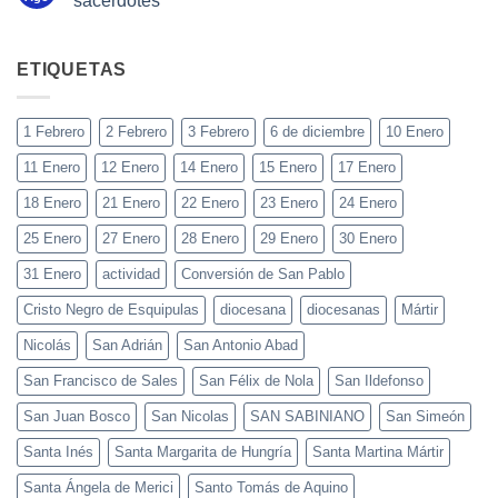
sacerdotes”
ETIQUETAS
1 Febrero
2 Febrero
3 Febrero
6 de diciembre
10 Enero
11 Enero
12 Enero
14 Enero
15 Enero
17 Enero
18 Enero
21 Enero
22 Enero
23 Enero
24 Enero
25 Enero
27 Enero
28 Enero
29 Enero
30 Enero
31 Enero
actividad
Conversión de San Pablo
Cristo Negro de Esquipulas
diocesana
diocesanas
Mártir
Nicolás
San Adrián
San Antonio Abad
San Francisco de Sales
San Félix de Nola
San Ildefonso
San Juan Bosco
San Nicolas
SAN SABINIANO
San Simeón
Santa Inés
Santa Margarita de Hungría
Santa Martina Mártir
Santa Ángela de Merici
Santo Tomás de Aquino