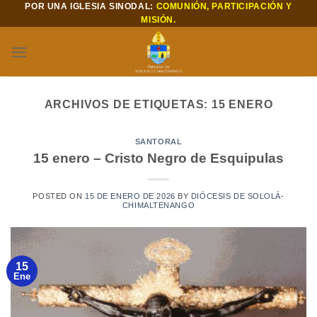
POR UNA IGLESIA SINODAL:
COMUNIÓN, PARTICIPACIÓN Y
Saltar
MISIÓN.
al
contenido
ARCHIVOS DE ETIQUETAS:
15 ENERO
SANTORAL
15 enero – Cristo Negro de Esquipulas
POSTED ON
15 DE ENERO DE 2026
BY
DIÓCESIS DE SOLOLÁ-
CHIMALTENANGO
15
Ene