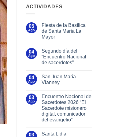
ACTIVIDADES
Fiesta de la Basílica
05
Ago
de Santa María La
Mayor
Segundo día del
04
Ago
“Encuentro Nacional
de sacerdotes”
San Juan María
04
Ago
Vianney
Encuentro Nacional de
03
Ago
Sacerdotes 2026 “El
Sacerdote misionero
digital, comunicador
del evangelio”
Santa Lidia
03