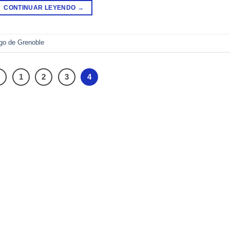
CONTINUAR LEYENDO
→
go de Grenoble
1
2
3
4