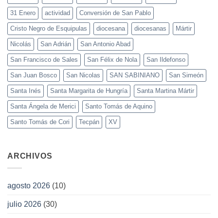
31 Enero
actividad
Conversión de San Pablo
Cristo Negro de Esquipulas
diocesana
diocesanas
Mártir
Nicolás
San Adrián
San Antonio Abad
San Francisco de Sales
San Félix de Nola
San Ildefonso
San Juan Bosco
San Nicolas
SAN SABINIANO
San Simeón
Santa Inés
Santa Margarita de Hungría
Santa Martina Mártir
Santa Ángela de Merici
Santo Tomás de Aquino
Santo Tomás de Cori
Tecpán
XV
ARCHIVOS
agosto 2026
(10)
julio 2026
(30)