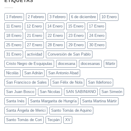
ETIQUETAS
1 Febrero
2 Febrero
3 Febrero
6 de diciembre
10 Enero
11 Enero
12 Enero
14 Enero
15 Enero
17 Enero
18 Enero
21 Enero
22 Enero
23 Enero
24 Enero
25 Enero
27 Enero
28 Enero
29 Enero
30 Enero
31 Enero
actividad
Conversión de San Pablo
Cristo Negro de Esquipulas
diocesana
diocesanas
Mártir
Nicolás
San Adrián
San Antonio Abad
San Francisco de Sales
San Félix de Nola
San Ildefonso
San Juan Bosco
San Nicolas
SAN SABINIANO
San Simeón
Santa Inés
Santa Margarita de Hungría
Santa Martina Mártir
Santa Ángela de Merici
Santo Tomás de Aquino
Santo Tomás de Cori
Tecpán
XV