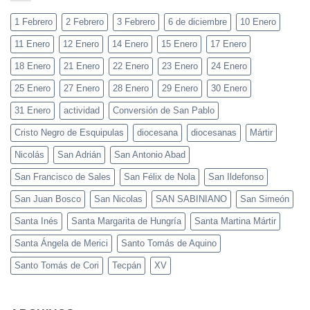
1 Febrero
2 Febrero
3 Febrero
6 de diciembre
10 Enero
11 Enero
12 Enero
14 Enero
15 Enero
17 Enero
18 Enero
21 Enero
22 Enero
23 Enero
24 Enero
25 Enero
27 Enero
28 Enero
29 Enero
30 Enero
31 Enero
actividad
Conversión de San Pablo
Cristo Negro de Esquipulas
diocesana
diocesanas
Mártir
Nicolás
San Adrián
San Antonio Abad
San Francisco de Sales
San Félix de Nola
San Ildefonso
San Juan Bosco
San Nicolas
SAN SABINIANO
San Simeón
Santa Inés
Santa Margarita de Hungría
Santa Martina Mártir
Santa Ángela de Merici
Santo Tomás de Aquino
Santo Tomás de Cori
Tecpán
XV