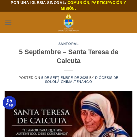
POR UNA IGLESIA SINODAL:
COMUNIÓN, PARTICIPACIÓN Y
Saltar
MISIÓN.
al
contenido
SANTORAL
5 Septiembre – Santa Teresa de
Calcuta
POSTED ON
5 DE SEPTIEMBRE DE 2025
BY
DIÓCESIS DE
SOLOLÁ-CHIMALTENANGO
05
Sep