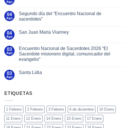
Ago
Segundo día del “Encuentro Nacional de
04
Ago
sacerdotes”
San Juan María Vianney
04
Ago
Encuentro Nacional de Sacerdotes 2026 “El
03
Ago
Sacerdote misionero digital, comunicador del
evangelio”
Santa Lidia
03
Ago
ETIQUETAS
1 Febrero
2 Febrero
3 Febrero
6 de diciembre
10 Enero
11 Enero
12 Enero
14 Enero
15 Enero
17 Enero
18 Enero
21 Enero
22 Enero
23 Enero
24 Enero