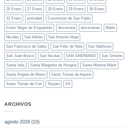
25 Enero
27 Enero
28 Enero
29 Enero
30 Enero
31 Enero
actividad
Conversión de San Pablo
Cristo Negro de Esquipulas
diocesana
diocesanas
Mártir
Nicolás
San Adrián
San Antonio Abad
San Francisco de Sales
San Félix de Nola
San Ildefonso
San Juan Bosco
San Nicolas
SAN SABINIANO
San Simeón
Santa Inés
Santa Margarita de Hungría
Santa Martina Mártir
Santa Ángela de Merici
Santo Tomás de Aquino
Santo Tomás de Cori
Tecpán
XV
ARCHIVOS
agosto 2026
(10)