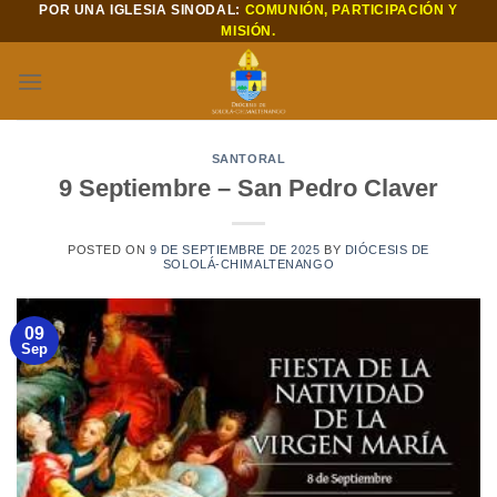
POR UNA IGLESIA SINODAL:
COMUNIÓN, PARTICIPACIÓN Y
Saltar
MISIÓN.
al
contenido
SANTORAL
9 Septiembre – San Pedro Claver
POSTED ON
9 DE SEPTIEMBRE DE 2025
BY
DIÓCESIS DE
SOLOLÁ-CHIMALTENANGO
09
Sep