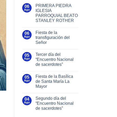
PRIMERA PIEDRA
06
Ago
IGLESIA
PARROQUIAL BEATO
STANLEY ROTHER
Fiesta de la
06
Ago
transfiguración del
Señor
Tercer día del
05
Ago
“Encuentro Nacional
de sacerdotes”
Fiesta de la Basílica
05
Ago
de Santa María La
Mayor
Segundo día del
04
Ago
“Encuentro Nacional
de sacerdotes”