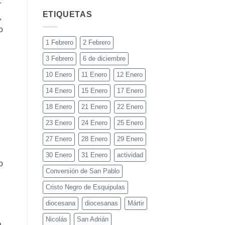
r
ETIQUETAS
,
o
1 Febrero
2 Febrero
3 Febrero
6 de diciembre
10 Enero
11 Enero
12 Enero
14 Enero
15 Enero
17 Enero
18 Enero
21 Enero
22 Enero
23 Enero
24 Enero
25 Enero
27 Enero
28 Enero
29 Enero
30 Enero
31 Enero
actividad
o
Conversión de San Pablo
Cristo Negro de Esquipulas
diocesana
diocesanas
Mártir
Nicolás
San Adrián
a