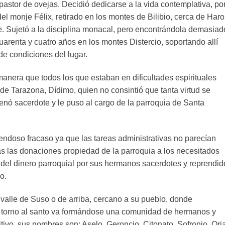
astor de ovejas. Decidió dedicarse a la vida contemplativa, po
el monje Félix, retirado en los montes de Bilibio, cerca de Haro
te. Sujetó a la disciplina monacal, pero encontrándola demasiad
cuarenta y cuatro años en los montes Distercio, soportando allí
de condiciones del lugar.
manera que todos los que estaban en dificultades espirituales
 de Tarazona, Dídimo, quien no consintió que tanta virtud se
enó sacerdote y le puso al cargo de la parroquia de Santa
uendoso fracaso ya que las tareas administrativas no parecían
as las donaciones propiedad de la parroquia a los necesitados
del dinero parroquial por sus hermanos sacerdotes y reprendid
o.
l valle de Suso o de arriba, cercano a su pueblo, donde
En torno al santo va formándose una comunidad de hermanos y
tivo, sus nombres son: Aselo, Geroncio, Citonato, Sofronio, Ori