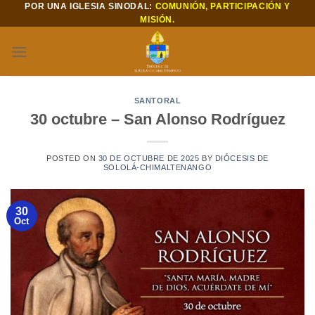
POR UNA IGLESIA SINODAL:
COMUNIÓN, PARTICIPACIÓN Y
Saltar
MISIÓN.
al
contenido
SANTORAL
30 octubre – San Alonso Rodríguez
POSTED ON
30 DE OCTUBRE DE 2025
BY
DIÓCESIS DE
SOLOLÁ-CHIMALTENANGO
30
Oct