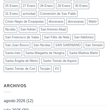
25 Enero
27 Enero
28 Enero
29 Enero
30 Enero
31 Enero
actividad
Conversión de San Pablo
Cristo Negro de Esquipulas
diocesana
diocesanas
Mártir
Nicolás
San Adrián
San Antonio Abad
San Francisco de Sales
San Félix de Nola
San Ildefonso
San Juan Bosco
San Nicolas
SAN SABINIANO
San Simeón
Santa Inés
Santa Margarita de Hungría
Santa Martina Mártir
Santa Ángela de Merici
Santo Tomás de Aquino
Santo Tomás de Cori
Tecpán
XV
ARCHIVOS
agosto 2026
(12)