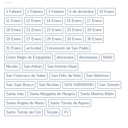
1 Febrero
2 Febrero
3 Febrero
6 de diciembre
10 Enero
11 Enero
12 Enero
14 Enero
15 Enero
17 Enero
18 Enero
21 Enero
22 Enero
23 Enero
24 Enero
25 Enero
27 Enero
28 Enero
29 Enero
30 Enero
31 Enero
actividad
Conversión de San Pablo
Cristo Negro de Esquipulas
diocesana
diocesanas
Mártir
Nicolás
San Adrián
San Antonio Abad
San Francisco de Sales
San Félix de Nola
San Ildefonso
San Juan Bosco
San Nicolas
SAN SABINIANO
San Simeón
Santa Inés
Santa Margarita de Hungría
Santa Martina Mártir
Santa Ángela de Merici
Santo Tomás de Aquino
Santo Tomás de Cori
Tecpán
XV