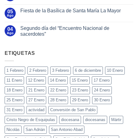
Fiesta de la Basílica de Santa María La Mayor
05
Ago
Segundo día del “Encuentro Nacional de
04
Ago
sacerdotes”
ETIQUETAS
1 Febrero
2 Febrero
3 Febrero
6 de diciembre
10 Enero
11 Enero
12 Enero
14 Enero
15 Enero
17 Enero
18 Enero
21 Enero
22 Enero
23 Enero
24 Enero
25 Enero
27 Enero
28 Enero
29 Enero
30 Enero
31 Enero
actividad
Conversión de San Pablo
Cristo Negro de Esquipulas
diocesana
diocesanas
Mártir
Nicolás
San Adrián
San Antonio Abad