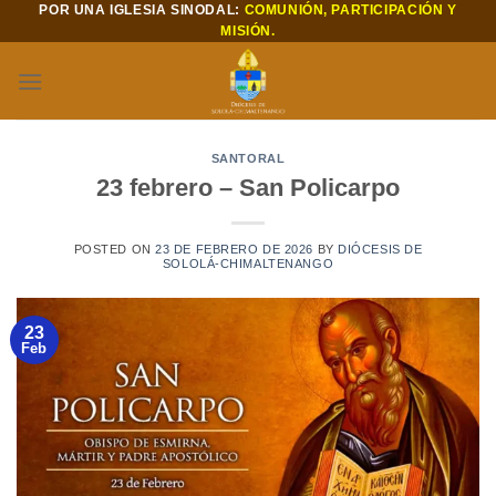
POR UNA IGLESIA SINODAL:
COMUNIÓN, PARTICIPACIÓN Y
Saltar
MISIÓN.
al
contenido
SANTORAL
23 febrero – San Policarpo
POSTED ON
23 DE FEBRERO DE 2026
BY
DIÓCESIS DE
SOLOLÁ-CHIMALTENANGO
23
Feb