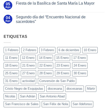
Fiesta de la Basílica de Santa María La Mayor
05
Ago
Segundo día del “Encuentro Nacional de
04
Ago
sacerdotes”
ETIQUETAS
1 Febrero
2 Febrero
3 Febrero
6 de diciembre
10 Enero
11 Enero
12 Enero
14 Enero
15 Enero
17 Enero
18 Enero
21 Enero
22 Enero
23 Enero
24 Enero
25 Enero
27 Enero
28 Enero
29 Enero
30 Enero
31 Enero
actividad
Conversión de San Pablo
Cristo Negro de Esquipulas
diocesana
diocesanas
Mártir
Nicolás
San Adrián
San Antonio Abad
San Francisco de Sales
San Félix de Nola
San Ildefonso