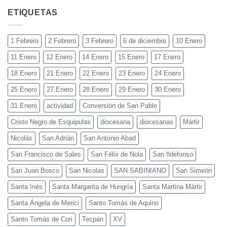
ETIQUETAS
1 Febrero
2 Febrero
3 Febrero
6 de diciembre
10 Enero
11 Enero
12 Enero
14 Enero
15 Enero
17 Enero
18 Enero
21 Enero
22 Enero
23 Enero
24 Enero
25 Enero
27 Enero
28 Enero
29 Enero
30 Enero
31 Enero
actividad
Conversión de San Pablo
Cristo Negro de Esquipulas
diocesana
diocesanas
Mártir
Nicolás
San Adrián
San Antonio Abad
San Francisco de Sales
San Félix de Nola
San Ildefonso
San Juan Bosco
San Nicolas
SAN SABINIANO
San Simeón
Santa Inés
Santa Margarita de Hungría
Santa Martina Mártir
Santa Ángela de Merici
Santo Tomás de Aquino
Santo Tomás de Cori
Tecpán
XV