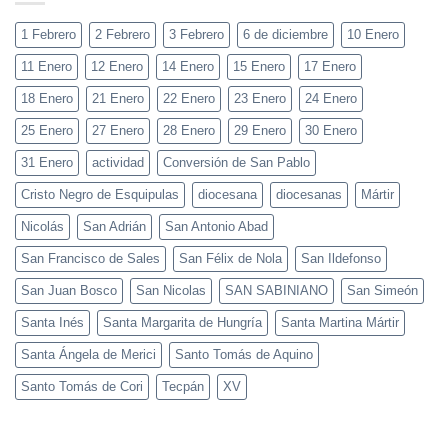
1 Febrero
2 Febrero
3 Febrero
6 de diciembre
10 Enero
11 Enero
12 Enero
14 Enero
15 Enero
17 Enero
18 Enero
21 Enero
22 Enero
23 Enero
24 Enero
25 Enero
27 Enero
28 Enero
29 Enero
30 Enero
31 Enero
actividad
Conversión de San Pablo
Cristo Negro de Esquipulas
diocesana
diocesanas
Mártir
Nicolás
San Adrián
San Antonio Abad
San Francisco de Sales
San Félix de Nola
San Ildefonso
San Juan Bosco
San Nicolas
SAN SABINIANO
San Simeón
Santa Inés
Santa Margarita de Hungría
Santa Martina Mártir
Santa Ángela de Merici
Santo Tomás de Aquino
Santo Tomás de Cori
Tecpán
XV