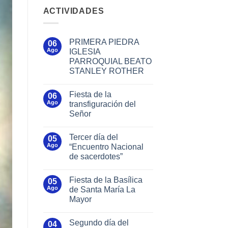
ACTIVIDADES
PRIMERA PIEDRA
06
Ago
IGLESIA
PARROQUIAL BEATO
STANLEY ROTHER
Fiesta de la
06
Ago
transfiguración del
Señor
Tercer día del
05
Ago
“Encuentro Nacional
de sacerdotes”
Fiesta de la Basílica
05
Ago
de Santa María La
Mayor
Segundo día del
04