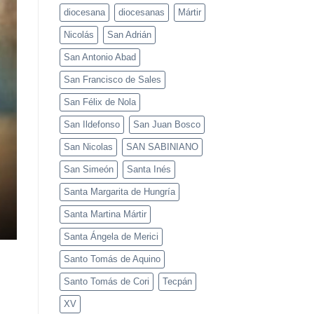
diocesana
diocesanas
Mártir
Nicolás
San Adrián
San Antonio Abad
San Francisco de Sales
San Félix de Nola
San Ildefonso
San Juan Bosco
San Nicolas
SAN SABINIANO
San Simeón
Santa Inés
Santa Margarita de Hungría
Santa Martina Mártir
Santa Ángela de Merici
Santo Tomás de Aquino
Santo Tomás de Cori
Tecpán
XV