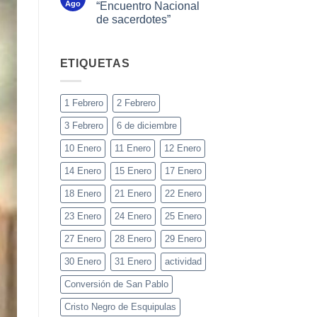
Ago
“Encuentro Nacional
de sacerdotes”
ETIQUETAS
1 Febrero
2 Febrero
3 Febrero
6 de diciembre
10 Enero
11 Enero
12 Enero
14 Enero
15 Enero
17 Enero
18 Enero
21 Enero
22 Enero
23 Enero
24 Enero
25 Enero
27 Enero
28 Enero
29 Enero
30 Enero
31 Enero
actividad
Conversión de San Pablo
Cristo Negro de Esquipulas