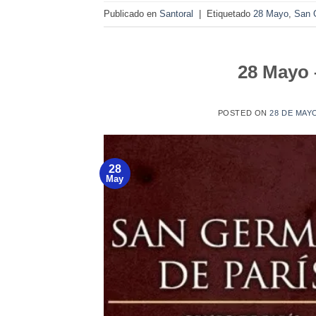
Publicado en
Santoral
|
Etiquetado
28 Mayo
,
San 
28 Mayo 
POSTED ON
28 DE MAY
28
May