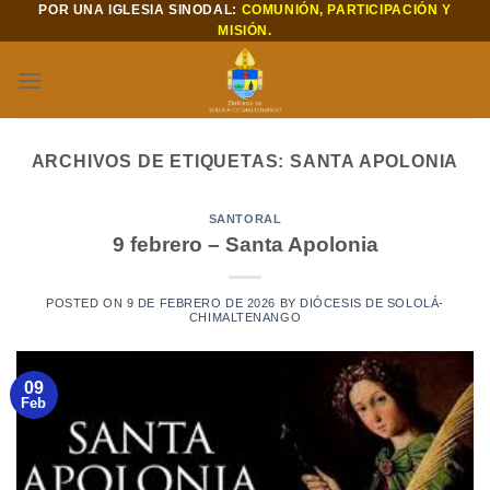
POR UNA IGLESIA SINODAL:
COMUNIÓN, PARTICIPACIÓN Y
Saltar
MISIÓN.
al
contenido
ARCHIVOS DE ETIQUETAS:
SANTA APOLONIA
SANTORAL
9 febrero – Santa Apolonia
POSTED ON
9 DE FEBRERO DE 2026
BY
DIÓCESIS DE SOLOLÁ-
CHIMALTENANGO
09
Feb