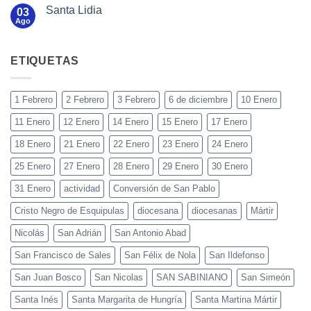
Santa Lidia
03
Ago
ETIQUETAS
1 Febrero
2 Febrero
3 Febrero
6 de diciembre
10 Enero
11 Enero
12 Enero
14 Enero
15 Enero
17 Enero
18 Enero
21 Enero
22 Enero
23 Enero
24 Enero
25 Enero
27 Enero
28 Enero
29 Enero
30 Enero
31 Enero
actividad
Conversión de San Pablo
Cristo Negro de Esquipulas
diocesana
diocesanas
Mártir
Nicolás
San Adrián
San Antonio Abad
San Francisco de Sales
San Félix de Nola
San Ildefonso
San Juan Bosco
San Nicolas
SAN SABINIANO
San Simeón
Santa Inés
Santa Margarita de Hungría
Santa Martina Mártir