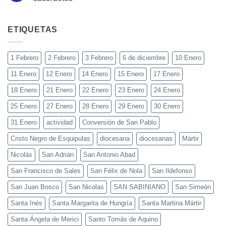
ETIQUETAS
1 Febrero
2 Febrero
3 Febrero
6 de diciembre
10 Enero
11 Enero
12 Enero
14 Enero
15 Enero
17 Enero
18 Enero
21 Enero
22 Enero
23 Enero
24 Enero
25 Enero
27 Enero
28 Enero
29 Enero
30 Enero
31 Enero
actividad
Conversión de San Pablo
Cristo Negro de Esquipulas
diocesana
diocesanas
Mártir
Nicolás
San Adrián
San Antonio Abad
San Francisco de Sales
San Félix de Nola
San Ildefonso
San Juan Bosco
San Nicolas
SAN SABINIANO
San Simeón
Santa Inés
Santa Margarita de Hungría
Santa Martina Mártir
Santa Ángela de Merici
Santo Tomás de Aquino